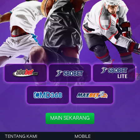
MAIN SEKARANG
TENTANG KAMI
MOBILE